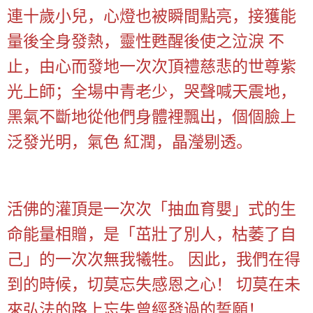
連十歲小兒，心燈也被瞬間點亮，接獲能
量後全身發熱，靈性甦醒後使之泣淚 不
止，由心而發地一次次頂禮慈悲的世尊紫
光上師；全場中青老少，哭聲喊天震地，
黑氣不斷地從他們身體裡飄出，個個臉上
泛發光明，氣色 紅潤，晶瀅剔透。
活佛的灌頂是一次次「抽血育嬰」式的生
命能量相贈，是「茁壯了別人，枯萎了自
己」的一次次無我犧牲。 因此，我們在得
到的時候，切莫忘失感恩之心！ 切莫在未
來弘法的路上忘失曾經發過的誓願！