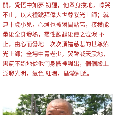
開，覺悟中如夢 初醒，他舉身撲地，嚎哭
不止，以大禮跪拜偉大世尊紫光上師；就
連十歲小兒，心燈也被瞬間點亮，接獲能
量後全身發熱，靈性甦醒後使之泣淚 不
止，由心而發地一次次頂禮慈悲的世尊紫
光上師；全場中青老少，哭聲喊天震地，
黑氣不斷地從他們身體裡飄出，個個臉上
泛發光明，氣色 紅潤，晶瀅剔透。