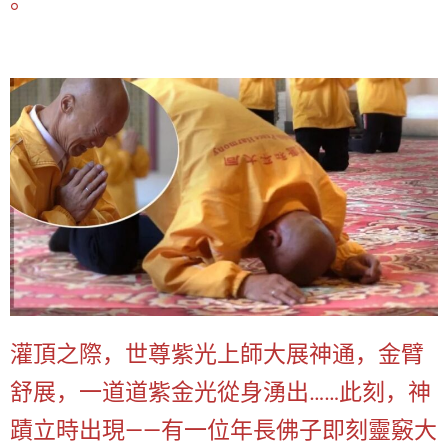
。
灌頂之際，世尊紫光上師大展神通，金臂
舒展，一道道紫金光從身湧出……此刻，神
蹟立時出現——有一位年長佛子即刻靈竅大