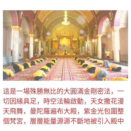
這是一場殊勝無比的大圓滿金剛密法，一
切因緣具足，時空法輪啟動，天女撒花漫
天飛舞，曼陀羅遍布大殿，紫金光包圍整
個梵宮，層層能量源源不斷地被引入殿中