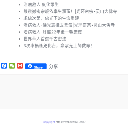
治病救人 度化眾生
最震撼密宗皈依學生灌頂！|光环密宗•灵山大佛寺
求佛次第，佛光下的生命重建
治病救人-佛光震攝去鬼氣|光环密宗•灵山大佛寺
治病救人-耳聾22年後一朝康復
世界華人首選千古密法
3次車禍逢兇化吉，念紫光上師救命！
Facebook
WeChat
Gmail
分享
Share
Copyright
https://website168.com/