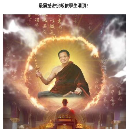
跳
最震撼密宗皈依學生灌頂！
至
内
容