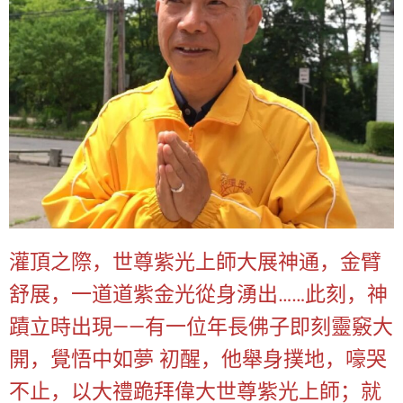
灌頂之際，世尊紫光上師大展神通，金臂
舒展，一道道紫金光從身湧出……此刻，神
蹟立時出現——有一位年長佛子即刻靈竅大
開，覺悟中如夢 初醒，他舉身撲地，嚎哭
不止，以大禮跪拜偉大世尊紫光上師；就