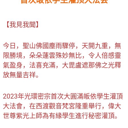
首次皈依学生灌顶大法会
【我見我聞】
今日，聖山佛國塵雨驟停，天開九重，無
限勝境，朵朵蓮雲殊妙無比，令人倍感靈
氣盈身，法喜充滿，大毘盧遮那佛之光釋
放無量吉祥。
2023年光環密宗首次大圓滿皈依學生灌頂
大法會，在西渡觀音梵宮隆重舉行，偉大
世尊紫光上師為有緣學生進行秘密灌頂。