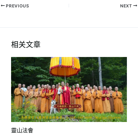
e
h
i
b
a
l
PREVIOUS
NEXT
o
t
o
k
相关文章
靈山法會