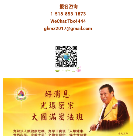
报名咨询
1-518-853-1873
WeChat:Tbx4444
ghmz2017@gmail.com