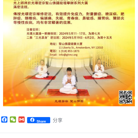
F
W
G
分享
Share
a
e
m
c
C
a