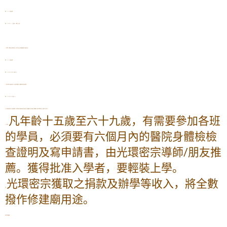
學費：$1200（包食宿及資料）
時間：2024年5月11-17日，為期七天。（需提早二天報到）
二、世尊慈悲，公開光環密宗大圓滿次第二乘「三光罩身」密法班，解決病魔的煩惱，有效提升免疫力
。
學費：$2400（包食宿及資料）
時間：2024年5月19日- 6月2日，為期十五天。
三、紫光上師慈悲，為培養更多有善心、有成就心的社會精英，決定開辦大圓滿三乘密法修學班。
時間：2024年6月3-23日（為期20天）
四、凡曾參加過大圓滿二乘以上的受戒皈依學生，新老學員皆可直接報名參加大圓滿三乘密法班。對成績優異者，經培訓考核後，有機會進入光環密宗學府佛學院深造，成為紫光上師入室弟子。
凡年齡十五歲至六十九歲，有需要參加各班
五、注意事項：
的學員，必須要有六個月內的醫院身體檢檢
查證明及寫申請書，由光環密宗導師/朋友推
薦。獲得批准入學者，要輕裝上學。
光環密宗獲取之捐款及辦學等收入，將全數
備註：
撥作修建廟用途。
光環密宗法務委員會