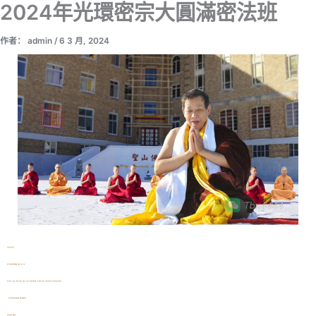
2024年光環密宗大圓滿密法班
跳
至
内
作者：
admin
/
6 3 月, 2024
容
光環密宗大圆满密法班
迎新年一號法會通知各地聯絡員、傳播中心、精舍、寺廟：
紫光上師開示：末法時期，天運無常，疾疫肆虐，妖魔横行，危害全球。為化解全球健康危機，實現人類健康、世界和平、宗教大同的偉大理念，世尊公開光環密宗大圓滿密法：
一、紫光上師慈悲為化解全球健康危機，於聖山佛國開壇傳法。
舉辦光環大圓滿一乘禪修班。