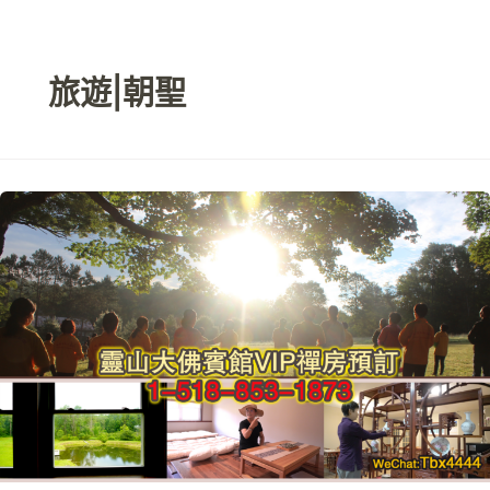
跳
至
内
旅遊|朝聖
容
VIP
禅
房