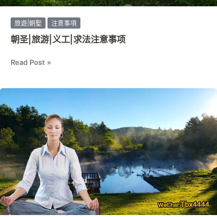
旅遊|朝聖
注意事項
朝圣|旅游|义工|求法注意事项
Read Post »
纽
约
上
州
偶
遇
童
话
般
仙
女