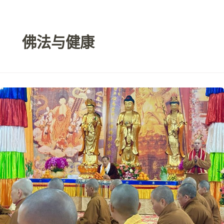
跳
至
内
佛法与健康
容
观
音
菩
萨：
永
劫
无
间
的
顶
流