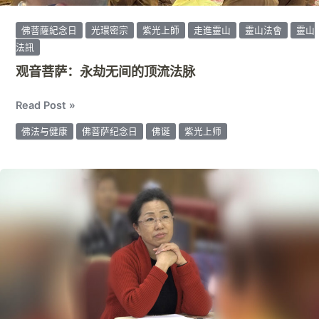
法
脉
佛菩薩紀念日
光環密宗
紫光上師
走進靈山
靈山法會
靈山
法訊
观音菩萨：永劫无间的顶流法脉
Read Post »
佛法与健康
佛菩萨纪念日
佛诞
紫光上师
大
学
教
授
盛
赞
佛
光
治