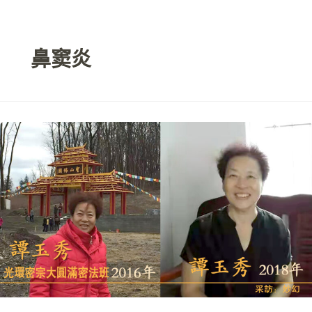
跳
至
内
鼻窦炎
容
失
明
7
年
活
在
黑
暗
痛
苦
中，