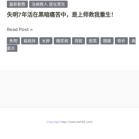
是
最新動態
治病救人 度化眾生
上
失明7年活在黑暗痛苦中，是上师救我重生！
师
救
Read Post »
我
重
失明
扁桃体
水肿
糖尿病
肾脏
胆夷
胰腺
骨折
鼻
生！
窦炎
Copyright
https://website168.com/