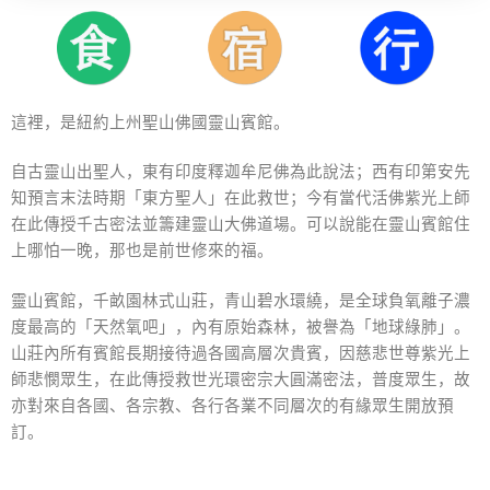
這裡，是紐約上州聖山佛國靈山賓館。
自古靈山出聖人，東有印度釋迦牟尼佛為此說法；西有印第安先
知預言末法時期「東方聖人」在此救世；今有當代活佛紫光上師
在此傳授千古密法並籌建靈山大佛道場。可以說能在靈山賓館住
上哪怕一晚，那也是前世修來的福。
靈山賓館，千畝園林式山莊，青山碧水環繞，是全球負氧離子濃
度最高的「天然氧吧」，內有原始森林，被譽為「地球綠肺」。
山莊內所有賓館長期接待過各國高層次貴賓，因慈悲世尊紫光上
師悲憫眾生，在此傳授救世光環密宗大圓滿密法，普度眾生，故
亦對來自各國、各宗教、各行各業不同層次的有緣眾生開放預
訂。