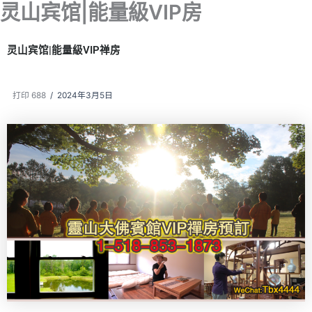
灵山宾馆|能量級VIP房
跳
至
内
灵山宾馆|能量級VIP禅房
容
打印 688
/
2024年3月5日