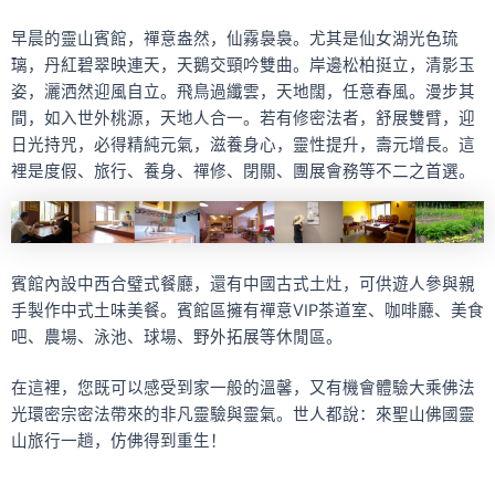
早晨的靈山賓館，禪意盎然，仙霧裊裊。尤其是仙女湖光色琉
璃，丹紅碧翠映連天，天鵝交頸吟雙曲。岸邊松柏挺立，清影玉
姿，灑洒然迎風自立。飛鳥過纖雲，天地闊，任意春風。漫步其
間，如入世外桃源，天地人合一。若有修密法者，舒展雙臂，迎
日光持咒，必得精純元氣，滋養身心，靈性提升，壽元增長。這
裡是度假、旅行、養身、禪修、閉關、團展會務等不二之首選。
賓館內設中西合璧式餐廳，還有中國古式土灶，可供遊人參與親
手製作中式土味美餐。賓館區擁有禪意VIP茶道室、咖啡廳、美食
吧、農場、泳池、球場、野外拓展等休閒區。
在這裡，您既可以感受到家一般的溫馨，又有機會體驗大乘佛法
光環密宗密法帶來的非凡靈驗與靈氣。世人都說：來聖山佛國靈
山旅行一趟，仿佛得到重生！